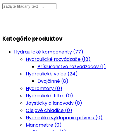
Kategórie produktov
Hydraulické komponenty (77)
Hydraulické rozvádzače (18)
Príslušenstvo rozvádzačov (1)
Hydraulické valce (24)
Dvojčinné (8)
Hydromtory (0)
Hydraulické filtre (0)
Joysticky a lanovody (0)
Olejové chladiče (0)
Hydraulika vyklápania prívesu (0)
Manometre (0)