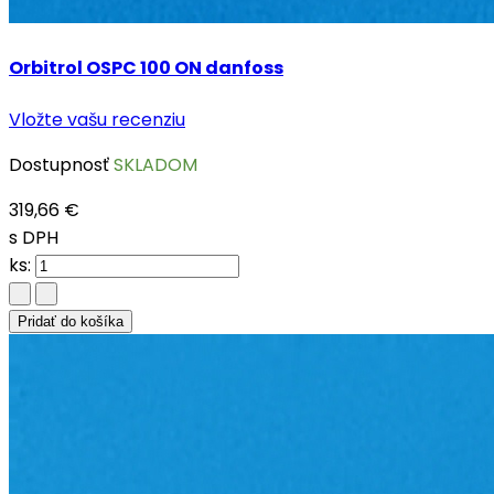
Orbitrol OSPC 100 ON danfoss
Vložte vašu recenziu
Dostupnosť
SKLADOM
319,66 €
s DPH
ks:
Pridať do košíka