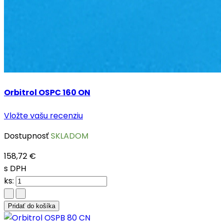
Orbitrol OSPC 160 ON
Vložte vašu recenziu
Dostupnosť
SKLADOM
158,72 €
s DPH
ks:
Pridať do košíka