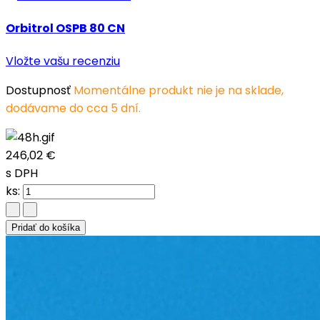
Orbitrol OSPB 80 CN
Vložte vašu recenziu
Dostupnosť
Momentálne produkt nie je na sklade,
dodávame do cca 5 dní.
246,02 €
s DPH
ks:
Pridať do košíka