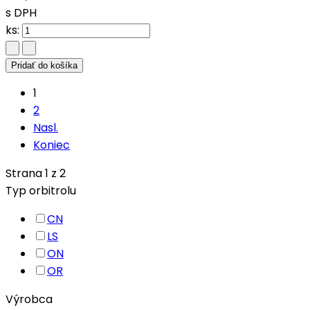
s DPH
ks:
Pridať do košíka
1
2
Nasl.
Koniec
Strana 1 z 2
Typ orbitrolu
CN
LS
ON
OR
Výrobca