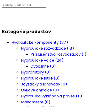
Kategórie produktov
Hydraulické komponenty (77)
Hydraulické rozvádzače (18)
Príslušenstvo rozvádzačov (1)
Hydraulické valce (24)
Dvojčinné (8)
Hydromtory (0)
Hydraulické filtre (0)
Joysticky a lanovody (0)
Olejové chladiče (0)
Hydraulika vyklápania prívesu (0)
Manometre (0)