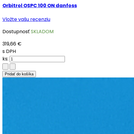
Orbitrol OSPC 100 ON danfoss
Vložte vašu recenziu
Dostupnosť
SKLADOM
319,66 €
s DPH
ks:
Pridať do košíka