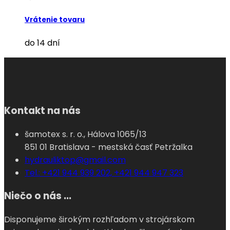
Vrátenie tovaru
do 14 dní
Kontakt na nás
šamotex s. r. o., Hálova 1065/13
851 01 Bratislava - mestská časť Petržalka
hydrauliktop@gmail.com
Tel.: +421 944 939 202, +421 944 947 323
Niečo o nás ...
Disponujeme širokým rozhľadom v strojárskom