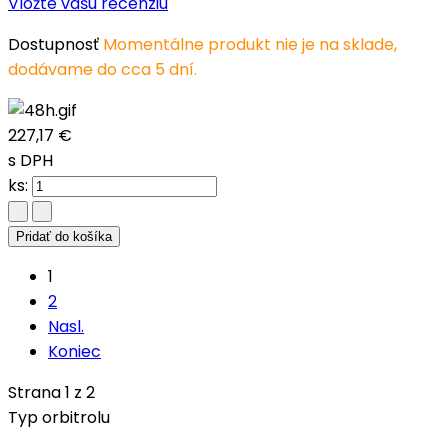
Vložte vašu recenziu
Dostupnosť
Momentálne produkt nie je na sklade,
dodávame do cca 5 dní.
227,17 €
s DPH
ks:
Pridať do košíka
1
2
Nasl.
Koniec
Strana 1 z 2
Typ orbitrolu