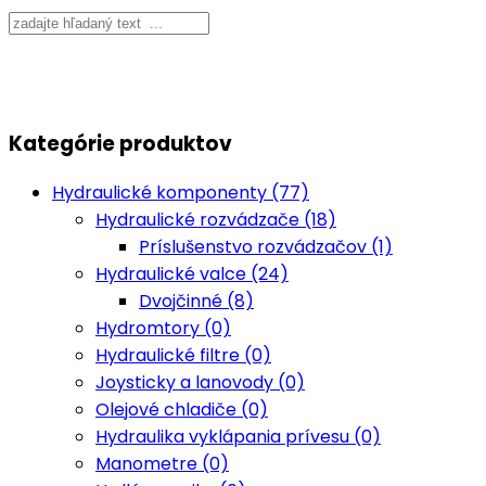
Kategórie produktov
Hydraulické komponenty (77)
Hydraulické rozvádzače (18)
Príslušenstvo rozvádzačov (1)
Hydraulické valce (24)
Dvojčinné (8)
Hydromtory (0)
Hydraulické filtre (0)
Joysticky a lanovody (0)
Olejové chladiče (0)
Hydraulika vyklápania prívesu (0)
Manometre (0)