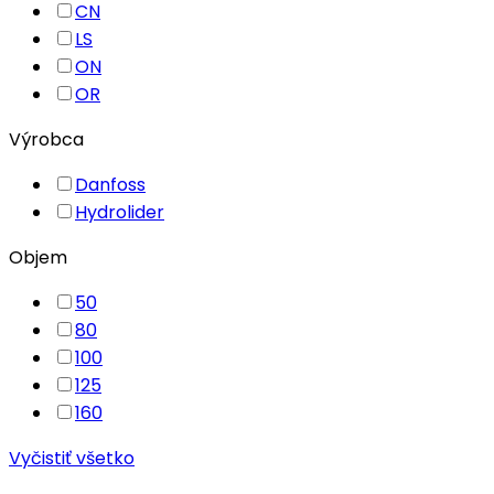
CN
LS
ON
OR
Výrobca
Danfoss
Hydrolider
Objem
50
80
100
125
160
Vyčistiť všetko