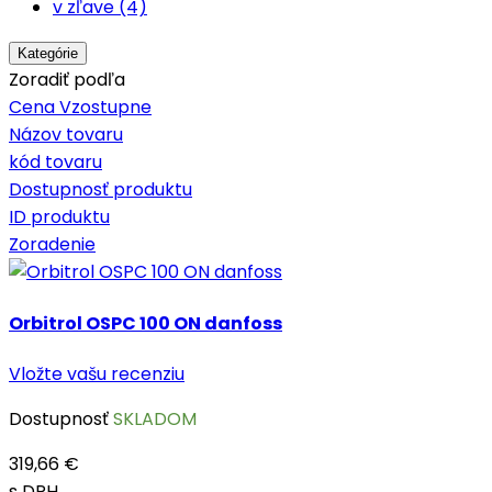
v zľave (4)
Kategórie
Zoradiť podľa
Cena Vzostupne
Názov tovaru
kód tovaru
Dostupnosť produktu
ID produktu
Zoradenie
Orbitrol OSPC 100 ON danfoss
Vložte vašu recenziu
Dostupnosť
SKLADOM
319,66 €
s DPH