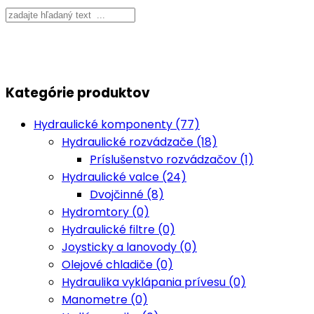
Kategórie produktov
Hydraulické komponenty (77)
Hydraulické rozvádzače (18)
Príslušenstvo rozvádzačov (1)
Hydraulické valce (24)
Dvojčinné (8)
Hydromtory (0)
Hydraulické filtre (0)
Joysticky a lanovody (0)
Olejové chladiče (0)
Hydraulika vyklápania prívesu (0)
Manometre (0)