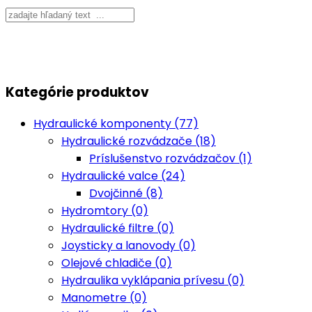
Kategórie produktov
Hydraulické komponenty (77)
Hydraulické rozvádzače (18)
Príslušenstvo rozvádzačov (1)
Hydraulické valce (24)
Dvojčinné (8)
Hydromtory (0)
Hydraulické filtre (0)
Joysticky a lanovody (0)
Olejové chladiče (0)
Hydraulika vyklápania prívesu (0)
Manometre (0)