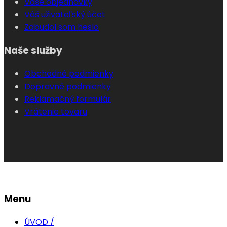
Vaše objednávky
Váš uživateľský účet
Zabudol som heslo
Naše služby
Obchodné podmienky
Dopravné podmienky
Reklamačný formulár
Vrátenie tovaru
Menu
ÚVOD /