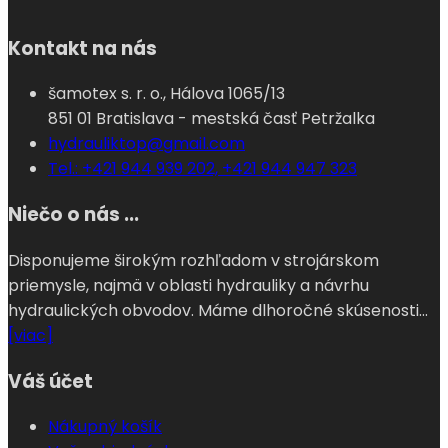
Kontakt na nás
šamotex s. r. o., Hálova 1065/13
851 01 Bratislava - mestská časť Petržalka
hydrauliktop@gmail.com
Tel.: +421 944 939 202, +421 944 947 323
Niečo o nás ...
Disponujeme širokým rozhľadom v strojárskom
priemysle, najmä v oblasti hydrauliky a návrhu
hydraulických obvodov. Máme dlhoročné skúsenosti...
[viac]
Váš účet
Nákupný košík