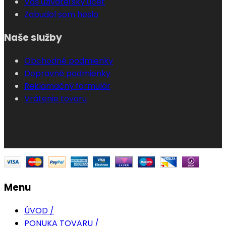
Váš uživateľský účet
Zabudol som heslo
Naše služby
Obchodné podmienky
Dopravné podmienky
Reklamačný formulár
Vrátenie tovaru
Menu
ÚVOD /
PONUKA TOVARU /