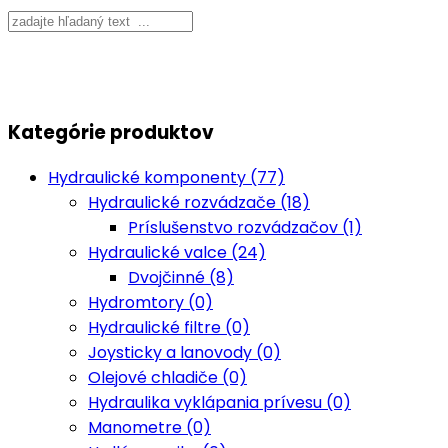
Kategórie produktov
Hydraulické komponenty (77)
Hydraulické rozvádzače (18)
Príslušenstvo rozvádzačov (1)
Hydraulické valce (24)
Dvojčinné (8)
Hydromtory (0)
Hydraulické filtre (0)
Joysticky a lanovody (0)
Olejové chladiče (0)
Hydraulika vyklápania prívesu (0)
Manometre (0)