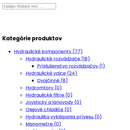
Kategórie produktov
Hydraulické komponenty (77)
Hydraulické rozvádzače (18)
Príslušenstvo rozvádzačov (1)
Hydraulické valce (24)
Dvojčinné (8)
Hydromtory (0)
Hydraulické filtre (0)
Joysticky a lanovody (0)
Olejové chladiče (0)
Hydraulika vyklápania prívesu (0)
Manometre (0)