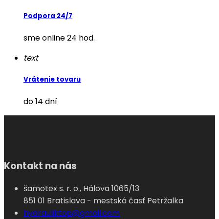
Podpora 24/7
sme online 24 hod.
text
Vrátenie tovaru
do 14 dní
Kontakt na nás
šamotex s. r. o., Hálova 1065/13
851 01 Bratislava - mestská časť Petržalka
hydrauliktop@gmail.com