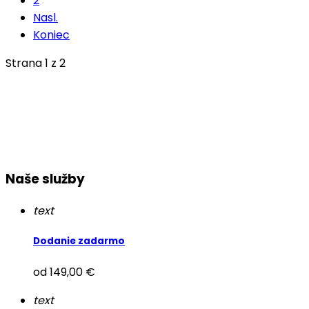
2
Nasl.
Koniec
Strana 1 z 2
Naše služby
text
Dodanie zadarmo
od 149,00 €
text