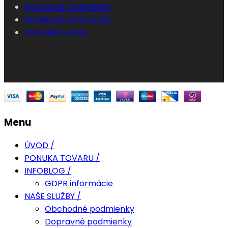
Dopravné podmienky
Reklamačný formulár
Vrátenie tovaru
Menu
ÚVOD /
PONUKA TOVARU /
INFOBLOG /
GDPR informácie
NAŠE SLUŽBY /
Obchodné podmienky
Dopravné podmienky