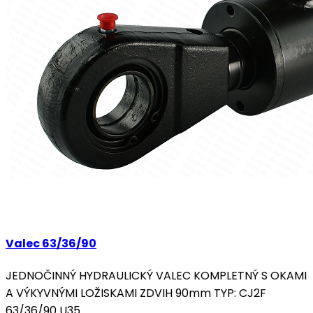
Valec 63/36/90
JEDNOČINNÝ HYDRAULICKÝ VALEC KOMPLETNÝ S OKAMI
A VÝKYVNÝMI LOŽISKAMI ZDVIH 90mm TYP: CJ2F
63/36/90 U35