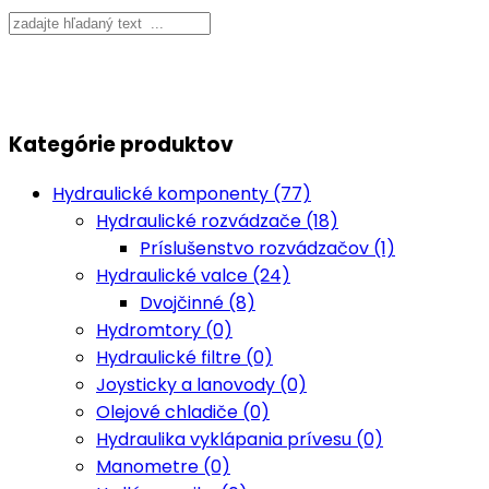
Kategórie produktov
Hydraulické komponenty (77)
Hydraulické rozvádzače (18)
Príslušenstvo rozvádzačov (1)
Hydraulické valce (24)
Dvojčinné (8)
Hydromtory (0)
Hydraulické filtre (0)
Joysticky a lanovody (0)
Olejové chladiče (0)
Hydraulika vyklápania prívesu (0)
Manometre (0)