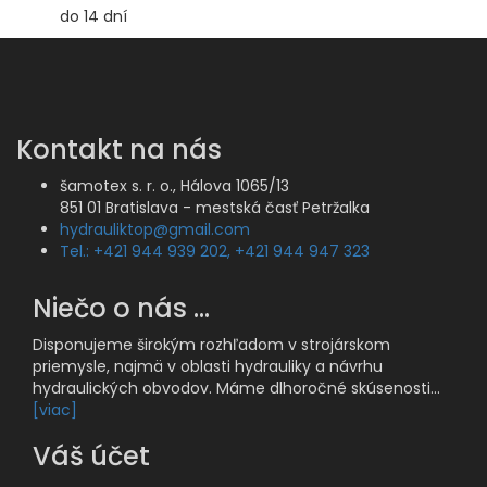
do 14 dní
Kontakt na nás
šamotex s. r. o., Hálova 1065/13
851 01 Bratislava - mestská časť Petržalka
hydrauliktop@gmail.com
Tel.: +421 944 939 202, +421 944 947 323
Niečo o nás ...
Disponujeme širokým rozhľadom v strojárskom
priemysle, najmä v oblasti hydrauliky a návrhu
hydraulických obvodov. Máme dlhoročné skúsenosti...
[viac]
Váš účet