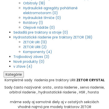
Orbitroly (18)
Hydraulické agregáty poháňané
elektromotorom (0)
Hydraulické tlmiče (0)
Rotátory (1)
Olejové nádrže (0)
Sedadlá pre traktory a stroje (0)
Hydrostatické riadenie pre traktory ZETOR (38)
ZETOR URI (13)
ZETOR URII (2)
Komponenty (4)
Trojbodový záves (3)
Nové produkty (0)
v zľave (4)
Kategórie
Kompletné sady riadenia pre traktory URII
ZETOR CRYSTAL
Sady často nazývané: orsta , orsta riadenie , servo riadenie,
orbitrol riadenie , hydrostatické riadenie , HSR , horsta
máme sady aj samotné diely aj v ostatých sekciách
vhodné najmä pre modely traktorov ZETOR